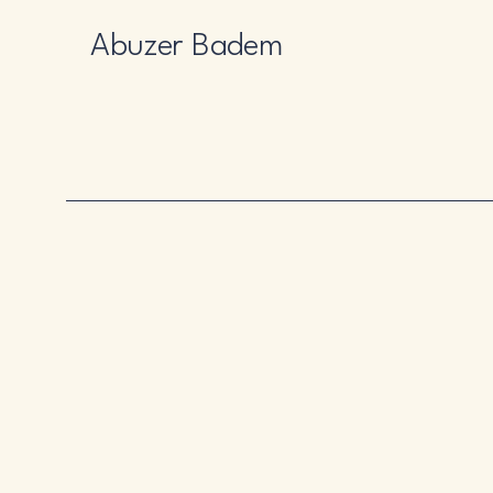
Abuzer Badem
Hoş
Hoş