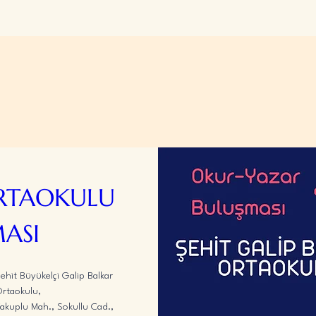
RTAOKULU 
ASI
ehit Büyükelçi Galip Balkar 
rtaokulu
, 
akuplu Mah., Sokullu Cad., 