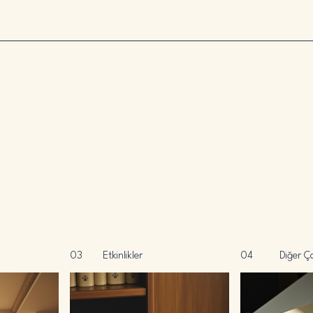
03
Etkinlikler
04
Diğer Ç