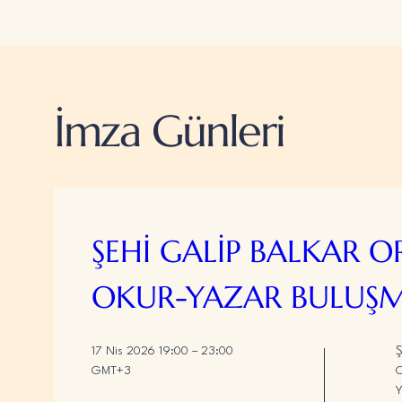
İmza Günleri
ŞEHİ GALİP BALKAR O
OKUR-YAZAR BULUŞM
17 Nis 2026 19:00 – 23:00 
Ş
GMT+3
O
Y