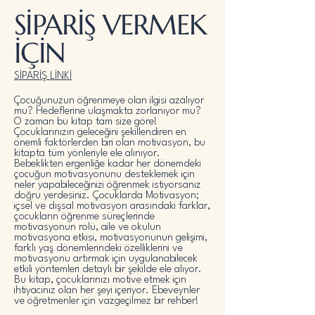
SİPARİŞ VERMEK
İÇİN
SİPARİŞ LİNKİ
Çocuğunuzun öğrenmeye olan ilgisi azalıyor
mu? Hedeflerine ulaşmakta zorlanıyor mu?
O zaman bu kitap tam size göre!
Çocuklarınızın geleceğini şekillendiren en
önemli faktörlerden biri olan motivasyon, bu
kitapta tüm yönleriyle ele alınıyor.
Bebeklikten ergenliğe kadar her dönemdeki
çocuğun motivasyonunu desteklemek için
neler yapabileceğinizi öğrenmek istiyorsanız
doğru yerdesiniz. Çocuklarda Motivasyon;
içsel ve dışsal motivasyon arasındaki farklar,
çocukların öğrenme süreçlerinde
motivasyonun rolü, aile ve okulun
motivasyona etkisi, motivasyonunun gelişimi,
farklı yaş dönemlerindeki özelliklerini ve
motivasyonu artırmak için uygulanabilecek
etkili yöntemleri detaylı bir şekilde ele alıyor.
Bu kitap, çocuklarınızı motive etmek için
ihtiyacınız olan her şeyi içeriyor. Ebeveynler
ve öğretmenler için vazgeçilmez bir rehber!